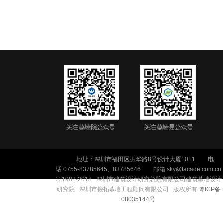
地址：深圳市福田区振华路8号设计大厦1011
电
话:0755-83785645、83785646
邮箱:sky@facade.com.cn
© 1982-2018 深
圳市建筑设计研究
总院
有限公司
建筑幕墙设计
研究院 深圳市锐拓幕墙工程顾问有限公司 版权所有
粤ICP备
08035144号