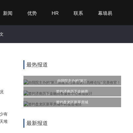
新闻
优势
HR
联系
幕墙易
文
最热报道
由我院主办的“第三
签约济南历下金融商
况
签约盘龙区新草房城
少有
天堆
最新报道