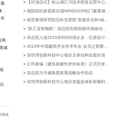
>
【封顶仪式】松山湖汇川技术研发运营中心项目主体结构封顶仪式隆重举行
随着
象，
>
我院组织参观第26届WINDOOR铝门窗幕墙新产品博览会
而在
>
祝贺幕墙研究院伍科先荣获“首届禾光杯•城市光环境规划设计大赛”创意奖
>
“新工业智物联”- 深总院亮相智能环保移动公厕第21届高交会
>
深总院入选2019深圳500强企业，位居设计企业第一
这两
>
2019年中国建筑学会学术年会·会员之夜暨颁奖典礼 公司荣获多个奖项
衰减
>
深圳湾创新科技中心项目主体结构全面封顶
>
公司参编《建筑易建性评价标准》正式印发实施
成
>
深总院与天健集团签署战略合作协议
>
深圳湾创新科技中心项目首榀连体桁架顺利提升
提出
用领域