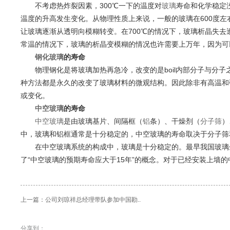
不考虑热炸裂因素，300℃一下的温度对
玻璃
寿命和化学稳定
温度的升高发生变化。从物理性质上来说，一般的玻璃在600度
让玻璃逐渐从透明向模糊转变。在700℃的情况下，玻璃析晶失去
常温的情况下，玻璃的析晶变模糊的情况也许需要上万年，因为可
钢化玻璃
的寿命
物理钢化是将玻璃加热再急冷，改变的是boil内部分子与分子
种方法都是永久的改变了玻璃材料的微观结构。因此除非有高温和
或变化。
中空玻璃
的寿命
中空玻璃
是由玻璃基片、间隔框（
铝
条）、干燥剂（
分子筛
）
中，玻璃和铝框通常是十分稳定的，中空玻璃的寿命取决于分子筛
在中空玻璃系统的构成中，玻璃是十分稳定的。最早我国玻璃企
了“中空玻璃的预期寿命应大于15年”的概念。对于已经安装上墙
上一篇：
公司刘琼祥总经理带队参加中国勘..
分享到：