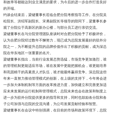
和效率等都能达到业主满意的要求，为今后的进一步合作打造良好
的开端。
约谈会结束后，梁键董事长莅临合肥分院考察指导工作。在分院吴
松院长、洪绍军副院长、宋勇副院长等领导的陪同下，梁董事长参
观了分院位于高新区的新办公楼，与部分员工进行亲切交流。
梁键董事长在与分院管理团队座谈时对合肥分院给予了积极评价，
认为合肥分院经过数年不懈努力，现已成为总院发展最好的驻外分
院之一，为不断提升总院的品牌价值作出了积极的贡献，成为深总
院在华东地区一张重要的名片。
梁键董事长指出，当前行业发展态势迅猛，市场竞争更加激烈，谁
的管理机制更能适应市场，谁在发展中更能把握机会，谁更能培养
和巩固精干的高素质人才队伍，谁才能最终赢得竞争。深总院这些
年来一直努力推动管理模式的创新，在上级的支持下，今年将会进
一步加大体制机制等方面的改革推进力度，加快建立和完善更加适
应未来发展的运行机制和管理模式，总院未来也会在政策和制度上
进一步为驻外分院提供更多的指导和支持，同时也鼓励各分院和各
子公司加强与总院的交流沟通，为公司发展贡献经验和智慧。
梁键董事长在会议中特别强调，在目前的市场和政策环境下，总院