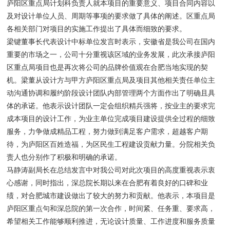
庐阳区重点局计划科负责人就本项目的重要意义、项目合同内容以
及对设计单位人员、周期等事项的要求做了具体的阐述。区重点局
各相关部门对项目的实施工作提出了具体而细致的要求。
梁键董事长代表设计中标单位发言时表示，安徽省是我公司在国内
重要的市场之一，公司十分重视该区域的业务发展，此次承接庐阳
区重点局项目也是再次将公司的品牌价值观在合肥当地实现的契
机。梁董从设计方与甲方庐阳区重点局及项目其他相关责任单位主
动沟通协调和履约阶段设计团队内部管理两个方面作出了明确且具
体的承诺。他表示设计团队一定会组织精兵强将，按业主的要求完
成本项目的设计工作，为业主单位完成项目建设提供全过程的细致
服务，力争做成精品工程，努力做到满足客户需求，超越客户期
待，为庐阳区百姓造福，为区民生工程建设贡献力量。分院相关负
责人也分别作了积极和明确的承诺。
马静涛副局长在总结发言中对我公司对此次项目的高度重视表示衷
心感谢，同时指出，深总院长期以来在合肥有着良好的口碑和业
绩，对合肥城市建设做出了较大的努力和贡献。他表示，本项目是
庐阳区重点句和深总院的第一次合作，时间紧、任务重、要求高，
希望相关工作能够顺利推进，无论设计质量、工作进度和服务质量