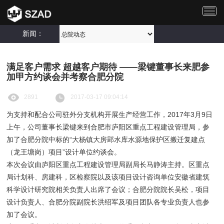
切
换
导
新闻：
航
满足客户需求 超越客户期待 ——梁键董事长来肥参
加甲方约谈会并考察合肥分院
2891
2017-03-17 09:04:14
为支持和配合公司驻外分支机构开展生产经营工作，
2017
年
3
月
9
日
上午，公司董事长梁键来到合肥市庐阳区重点工程建设管理局，参
加了合肥分院中标的“大杨镇大房郢水库水源地保护区搬迁复建点
（龙王塘岗）项目”设计单位约谈会。
本次会议由庐阳区重点工程建设管理局副局长马静涛主持。区重点
局计划科、房建科，区检察院以及该项目设计咨询单位安徽省建筑
科学设计研究院相关负责人出席了会议；合肥分院院长吴松，项目
设计负责人、合肥分院副院长洪绍军及项目团队各专业负责人也参
加了会议。