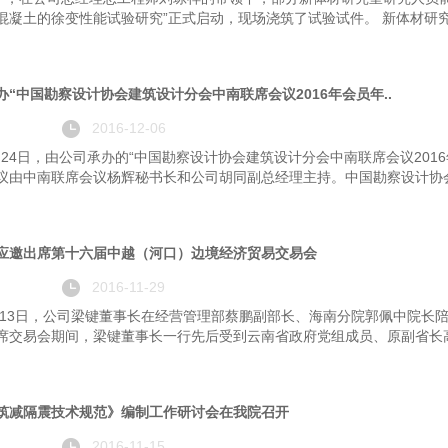
混凝土的徐变性能试验研究”正式启动，现场浇筑了试验试件。 新体材研究
办“中国勘察设计协会建筑设计分会中南联席会议2016年会员年..
2016-12-06
11月24日，由公司承办的“中国勘察设计协会建筑设计分会中南联席会议20
议由中南联席会议杨辉秘书长和公司胡同副总经理主持。中国勘察设计协会
应邀出席第十六届中越（河口）边境经济贸易交易会
2016-11-29
日至13日，公司梁键董事长在经营管理部蔡鹏副部长、海南分院郭佩中院
席交易会期间，梁键董事长一行先后受到云南省政府党组成员、原副省长高
筑减隔震技术规范》编制工作研讨会在我院召开
2016-11-15