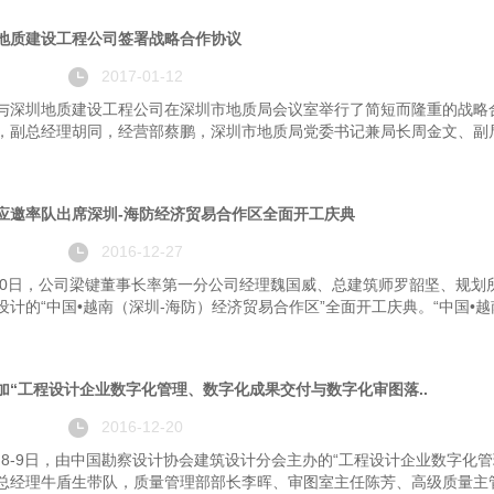
地质建设工程公司签署战略合作协议
2017-01-12
与深圳地质建设工程公司在深圳市地质局会议室举行了简短而隆重的战略
，副总经理胡同，经营部蔡鹏，深圳市地质局党委书记兼局长周金文、副局
应邀率队出席深圳-海防经济贸易合作区全面开工庆典
2016-12-27
至10日，公司梁键董事长率第一分公司经理魏国威、总建筑师罗韶坚、规
计的“中国•越南（深圳-海防）经济贸易合作区”全面开工庆典。“中国•越南
加“工程设计企业数字化管理、数字化成果交付与数字化审图落..
2016-12-20
12月8-9日，由中国勘察设计协会建筑设计分会主办的“工程设计企业数字
总经理牛盾生带队，质量管理部部长李晖、审图室主任陈芳、高级质量主管