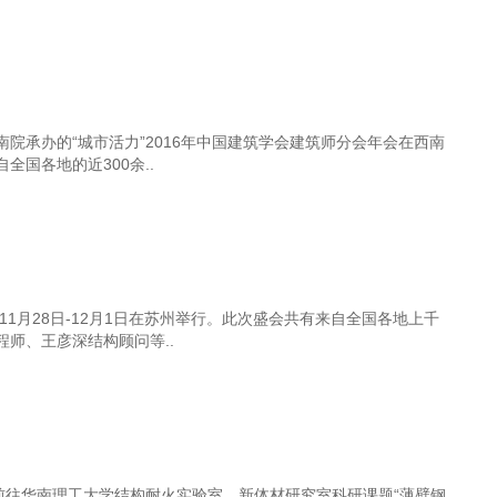
南院承办的“城市活力”2016年中国建筑学会建筑师分会年会在西南
国各地的近300余..
1月28日-12月1日在苏州举行。此次盛会共有来自全国各地上千
师、王彦深结构顾问等..
前往华南理工大学结构耐火实验室，新体材研究室科研课题“薄壁钢