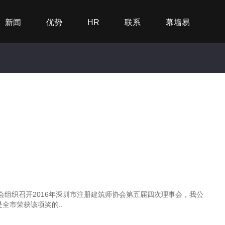
新闻
优势
HR
联系
幕墙易
组织召开2016年深圳市注册建筑师协会第五届四次理事会，我公
全市荣获该项奖的..