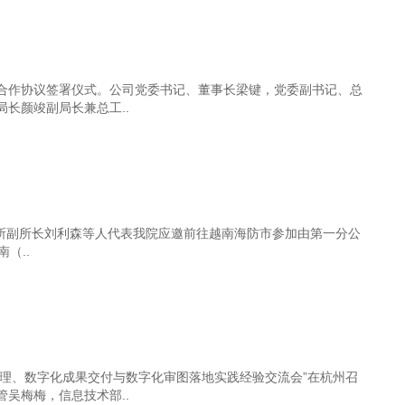
合作协议签署仪式。公司党委书记、董事长梁键，党委副书记、总
长颜竣副局长兼总工..
划所副所长刘利森等人代表我院应邀前往越南海防市参加由第一分公
（..
化管理、数字化成果交付与数字化审图落地实践经验交流会”在杭州召
吴梅梅，信息技术部..