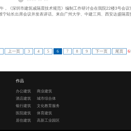
日下午，《深圳市建筑减隔震技术规范》编制工作研讨会在我院22楼3号会
维宁站长出席会议并发表讲话。来自广州大学、中建三局、西安达盛隔震技
页
上一页
3
4
5
6
7
8
9
下一页
尾页
6
作品
办公建筑
商业建筑
酒店建筑
城市综合体
银行建筑
文化教育服务
医院建筑
体育建筑
居住建筑
高新工业园区