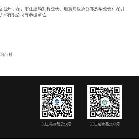
议室召开，深圳市住建局刘昕处长、地震局应急办邹从学处长和深圳
术有限公司等参编单位..
/34/334